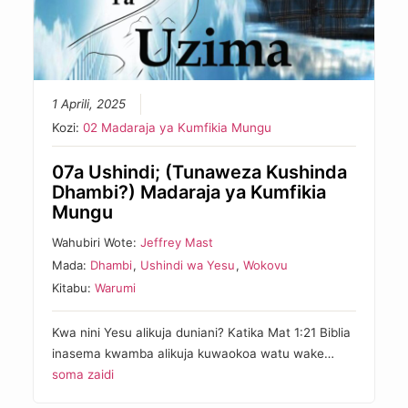
1 Aprili, 2025
Kozi:
02 Madaraja ya Kumfikia Mungu
07a Ushindi; (Tunaweza Kushinda
Dhambi?) Madaraja ya Kumfikia
Mungu
Wahubiri Wote:
Jeffrey Mast
Mada:
Dhambi
,
Ushindi wa Yesu
,
Wokovu
Kitabu:
Warumi
Kwa nini Yesu alikuja duniani? Katika Mat 1:21 Biblia
inasema kwamba alikuja kuwaokoa watu wake…
soma zaidi