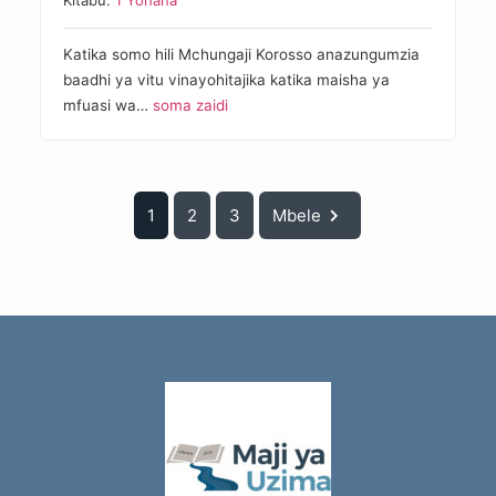
Kitabu:
1 Yohana
Katika somo hili Mchungaji Korosso anazungumzia
baadhi ya vitu vinayohitajika katika maisha ya
mfuasi wa…
soma zaidi
1
2
3
Mbele