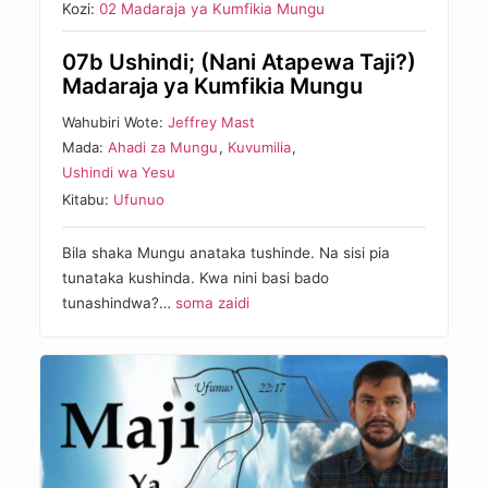
Kozi:
02 Madaraja ya Kumfikia Mungu
07b Ushindi; (Nani Atapewa Taji?)
Madaraja ya Kumfikia Mungu
Wahubiri Wote:
Jeffrey Mast
Mada:
Ahadi za Mungu
,
Kuvumilia
,
Ushindi wa Yesu
Kitabu:
Ufunuo
Bila shaka Mungu anataka tushinde. Na sisi pia
tunataka kushinda. Kwa nini basi bado
tunashindwa?…
soma zaidi