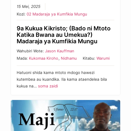
15 Mei, 2025
Kozi:
02 Madaraja ya Kumfikia Mungu
9a Kukua Kikristo; (Bado ni Mtoto
Katika Bwana au Umekua?)
Madaraja ya Kumfikia Mungu
Wahubiri Wote:
Jason Kauffman
Mada:
Kukomaa Kiroho
,
Nidhamu
Kitabu:
Warumi
Hatuoni shida kama mtoto mdogo hawezi
kutembea au kuandika. Ila kama ataendelea bila
kukua na…
soma zaidi