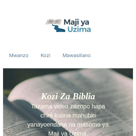
Mwanzo
Kozi
Mawasiliano
Kozi Za Biblia
Tazama video zilizopo hapa
chini kuona mahubiri
yanayoendana na masomo ya
Maji ya Uzima.