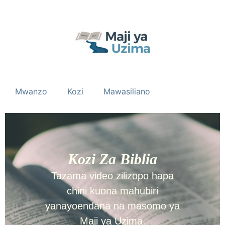
Mwanzo
Kozi
Mawasiliano
Kozi Za Biblia
Tazama video zilizopo hapa
chini kuona mahubiri
yanayoendana na masomo ya
Maji ya Uzima.