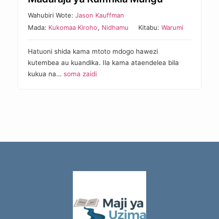
Wahubiri Wote:
Jason Kauffman
Mada:
Kukomaa Kiroho
,
Nidhamu
Kitabu:
Warumi
Hatuoni shida kama mtoto mdogo hawezi
kutembea au kuandika. Ila kama ataendelea bila
kukua na…
soma zaidi