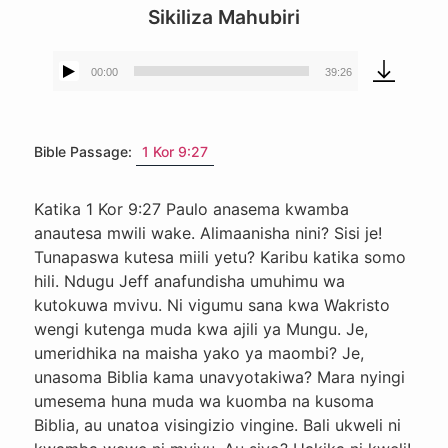
Sikiliza Mahubiri
00:00
39:26
Kicheza
sauti
Bible Passage:
1 Kor 9:27
Katika 1 Kor 9:27 Paulo anasema kwamba
anautesa mwili wake. Alimaanisha nini? Sisi je!
Tunapaswa kutesa miili yetu? Karibu katika somo
hili. Ndugu Jeff anafundisha umuhimu wa
kutokuwa mvivu. Ni vigumu sana kwa Wakristo
wengi kutenga muda kwa ajili ya Mungu. Je,
umeridhika na maisha yako ya maombi? Je,
unasoma Biblia kama unavyotakiwa? Mara nyingi
umesema huna muda wa kuomba na kusoma
Biblia, au unatoa visingizio vingine. Bali ukweli ni