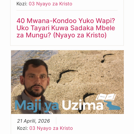
Kozi:
03 Nyayo za Kristo
40 Mwana-Kondoo Yuko Wapi?
Uko Tayari Kuwa Sadaka Mbele
za Mungu? (Nyayo za Kristo)
21 Aprili, 2026
Kozi:
03 Nyayo za Kristo