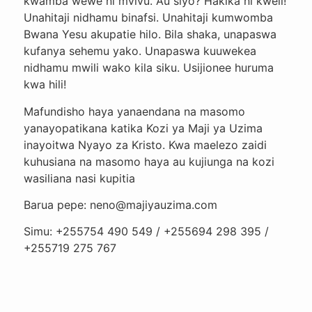
kwamba wewe ni mvivu. Au siyo? Hakika ni kweli!
Unahitaji nidhamu binafsi. Unahitaji kumwomba
Bwana Yesu akupatie hilo. Bila shaka, unapaswa
kufanya sehemu yako. Unapaswa kuuwekea
nidhamu mwili wako kila siku. Usijionee huruma
kwa hili!
Mafundisho haya yanaendana na masomo
yanayopatikana katika Kozi ya Maji ya Uzima
inayoitwa Nyayo za Kristo. Kwa maelezo zaidi
kuhusiana na masomo haya au kujiunga na kozi
wasiliana nasi kupitia
Barua pepe: neno@majiyauzima.com
Simu: +255754 490 549 / +255694 298 395 /
+255719 275 767