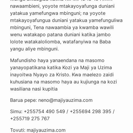
nawaambieni, yoyote mtakayoyafunga duniani
yatakua yamefungwa mbinguni; na yoyote
mtakayoyafungua duniani yatakua yamefunguliwa
mbinguni, Tena nawaambia ya kwamba wawili
wenu watakapo patana duniani katika jambo
lolote watakaloliomba, watafanyiwa na Baba
yangu aliye mbinguni.
Mafundisho haya yanaendana na masomo
yanayopatikana katika Kozi ya Maji ya Uzima
inayoitwa Nyayo za Kristo. Kwa maelezo zaidi
kuhusiana na masomo haya au kujiunga na kozi
wasiliana nasi kupitia
Barua pepe: neno@majiyauzima.com
Simu: +255754 490 549 / +255694 298 395 /
+255719 275 767
Tovuti: majiyauzima.com