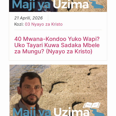
21 Aprili, 2026
Kozi:
03 Nyayo za Kristo
40 Mwana-Kondoo Yuko Wapi?
Uko Tayari Kuwa Sadaka Mbele
za Mungu? (Nyayo za Kristo)