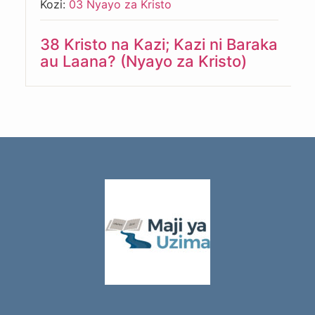
Kozi:
03 Nyayo za Kristo
38 Kristo na Kazi; Kazi ni Baraka
au Laana? (Nyayo za Kristo)