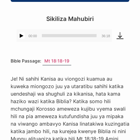
Sikiliza Mahubiri
00:00
36:18
Kicheza
sauti
Bible Passage:
Mt 18:18-19
Je! Ni sahihi Kanisa au viongozi kuamua au
kuweka miongozo juu ya utaratibu sahihi katika
uendeshaji wa shughuli za kikanisa, hata kama
haziko wazi katika Biblia? Katika somo hili
mchungaji Korosso ameweza kujibu vyema swali
hili na pia ameweza kutufundisha juu ya mipaka
na viwango ambavyo Kanisa linatakiwa kuzingatia
katika jambo hili, na kurejea kwenye Biblia ni nini
Mungu alituagiza katika hili Mt 18:18-19 Amini