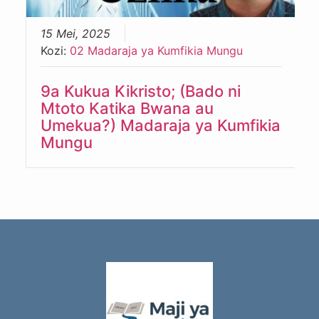
15 Mei, 2025
Kozi:
02 Madaraja ya Kumfikia Mungu
9a Kukua Kikristo; (Bado ni
Mtoto Katika Bwana au
Umekua?) Madaraja ya Kumfikia
Mungu