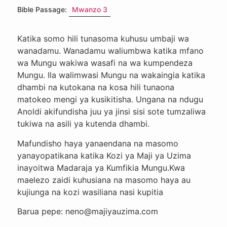
Bible Passage:
Mwanzo 3
Katika somo hili tunasoma kuhusu umbaji wa
wanadamu. Wanadamu waliumbwa katika mfano
wa Mungu wakiwa wasafi na wa kumpendeza
Mungu. Ila walimwasi Mungu na wakaingia katika
dhambi na kutokana na kosa hili tunaona
matokeo mengi ya kusikitisha. Ungana na ndugu
Anoldi akifundisha juu ya jinsi sisi sote tumzaliwa
tukiwa na asili ya kutenda dhambi.
Mafundisho haya yanaendana na masomo
yanayopatikana katika Kozi ya Maji ya Uzima
inayoitwa Madaraja ya Kumfikia Mungu.Kwa
maelezo zaidi kuhusiana na masomo haya au
kujiunga na kozi wasiliana nasi kupitia
Barua pepe: neno@majiyauzima.com