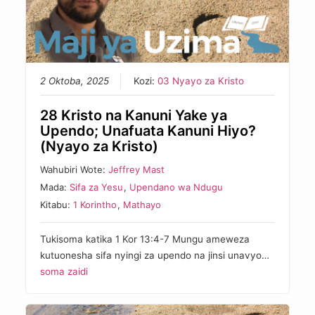
2 Oktoba, 2025
Kozi:
03 Nyayo za Kristo
28 Kristo na Kanuni Yake ya
Upendo; Unafuata Kanuni Hiyo?
(Nyayo za Kristo)
Wahubiri Wote:
Jeffrey Mast
Mada:
Sifa za Yesu
,
Upendano wa Ndugu
Kitabu:
1 Korintho
,
Mathayo
Tukisoma katika 1 Kor 13:4-7 Mungu ameweza
kutuonesha sifa nyingi za upendo na jinsi unavyo…
soma zaidi