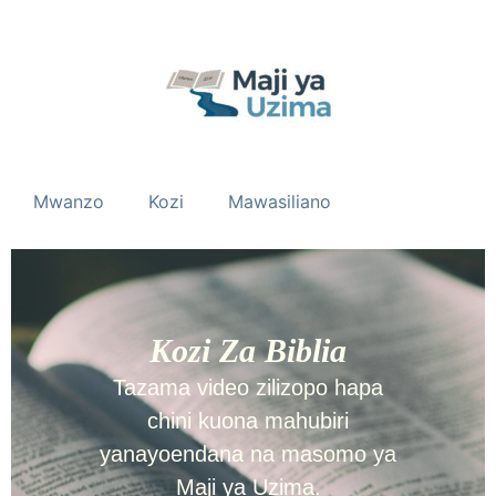
Mwanzo
Kozi
Mawasiliano
Kozi Za Biblia
Tazama video zilizopo hapa
chini kuona mahubiri
yanayoendana na masomo ya
Maji ya Uzima.