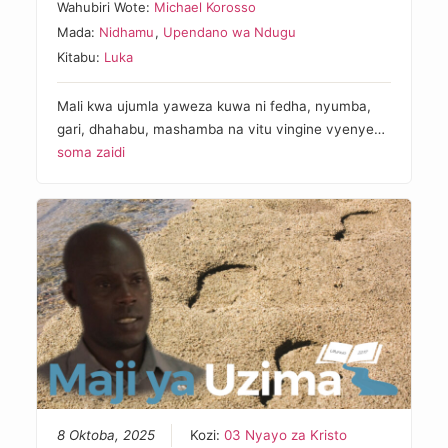
Wahubiri Wote:
Michael Korosso
Mada:
Nidhamu
,
Upendano wa Ndugu
Kitabu:
Luka
Mali kwa ujumla yaweza kuwa ni fedha, nyumba,
gari, dhahabu, mashamba na vitu vingine vyenye…
soma zaidi
8 Oktoba, 2025
Kozi:
03 Nyayo za Kristo