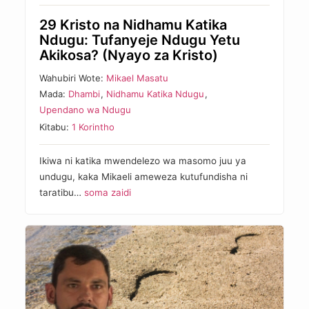
29 Kristo na Nidhamu Katika
Ndugu: Tufanyeje Ndugu Yetu
Akikosa? (Nyayo za Kristo)
Wahubiri Wote:
Mikael Masatu
Mada:
Dhambi
,
Nidhamu Katika Ndugu
,
Upendano wa Ndugu
Kitabu:
1 Korintho
Ikiwa ni katika mwendelezo wa masomo juu ya
undugu, kaka Mikaeli ameweza kutufundisha ni
taratibu…
soma zaidi