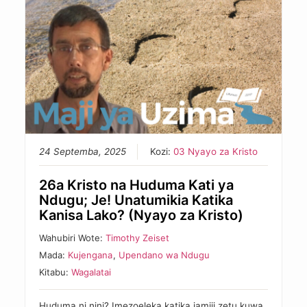
24 Septemba, 2025
Kozi:
03 Nyayo za Kristo
26a Kristo na Huduma Kati ya
Ndugu; Je! Unatumikia Katika
Kanisa Lako? (Nyayo za Kristo)
Wahubiri Wote:
Timothy Zeiset
Mada:
Kujengana
,
Upendano wa Ndugu
Kitabu:
Wagalatai
Huduma ni nini? Imezoeleka katika jamiii zetu kuwa