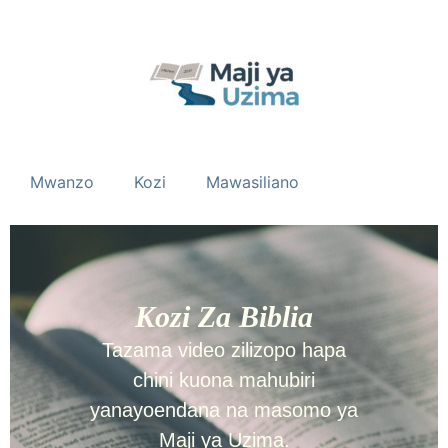
Mwanzo
Kozi
Mawasiliano
Kozi Za Biblia
Tazama video zilizopo hapa
chini kuona mahubiri
yanayoendana na masomo ya
Maji ya Uzima.