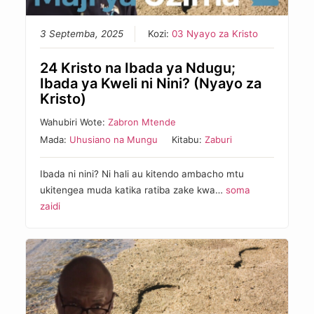
3 Septemba, 2025
Kozi:
03 Nyayo za Kristo
24 Kristo na Ibada ya Ndugu;
Ibada ya Kweli ni Nini? (Nyayo za
Kristo)
Wahubiri Wote:
Zabron Mtende
Mada:
Uhusiano na Mungu
Kitabu:
Zaburi
Ibada ni nini? Ni hali au kitendo ambacho mtu
ukitengea muda katika ratiba zake kwa…
soma
zaidi