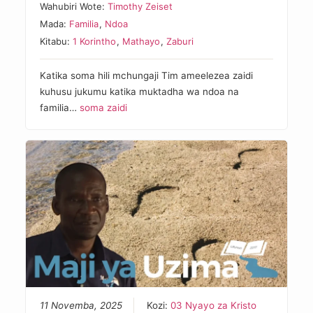
Wahubiri Wote:
Timothy Zeiset
Mada:
Familia
,
Ndoa
Kitabu:
1 Korintho
,
Mathayo
,
Zaburi
Katika soma hili mchungaji Tim ameelezea zaidi
kuhusu jukumu katika muktadha wa ndoa na
familia…
soma zaidi
11 Novemba, 2025
Kozi:
03 Nyayo za Kristo