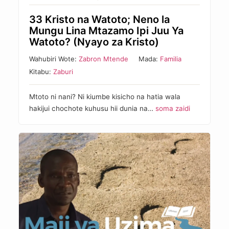
33 Kristo na Watoto; Neno la
Mungu Lina Mtazamo Ipi Juu Ya
Watoto? (Nyayo za Kristo)
Wahubiri Wote:
Zabron Mtende
Mada:
Familia
Kitabu:
Zaburi
Mtoto ni nani? Ni kiumbe kisicho na hatia wala
hakijui chochote kuhusu hii dunia na…
soma zaidi