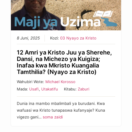
8 Juni, 2025
Kozi:
03 Nyayo za Kristo
12 Amri ya Kristo Juu ya Sherehe,
Dansi, na Michezo ya Kuigiza;
Inafaa kwa Mkristo Kuangalia
Tamthilia? (Nyayo za Kristo)
Wahubiri Wote:
Michael Korosso
Mada:
Usafi
,
Utakatifu
Kitabu:
Zaburi
Dunia ina mambo mbalimbali ya burudani. Kwa
wafuasi wa Kristo tunapaswa kufanyaje? Kuna
vigezo gani…
soma zaidi